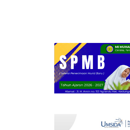
Pengolahan Sampah
Bojone
Libatkan Ibu PKK
Kanor
Gedongarum
Keped