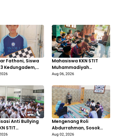
ar Fathoni, Siswa
Mahasiswa KKN STIT
3 Kedungadem,
Muhammadiyah
uara 1 Turnamen
Bojonegoro Aktif
 2026
Aug 06, 2026
 Tingkat
Mengajar di Madrasah
matan
Diniyah Al-Isro’,
Tingkatkan Semangat
Belajar Santri
isasi Anti Bullying
Mengenang Roli
KN STIT
Abdurrahman, Sosok
mmadiyah
Inspiratif di Balik
 2026
Aug 02, 2026