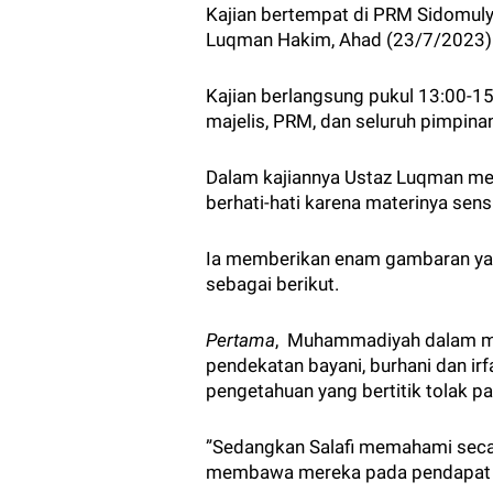
Kajian bertempat di PRM Sidomu
Luqman Hakim, Ahad (23/7/2023)
Kajian berlangsung pukul 13:00-1
majelis, PRM, dan seluruh pimpi
Dalam kajiannya Ustaz Luqman men
berhati-hati karena materinya sen
Ia memberikan enam gambaran ya
sebagai berikut.
Pertama
, Muhammadiyah dalam me
pendekatan bayani, burhani dan ir
pengetahuan yang bertitik tolak p
”Sedangkan Salafi memahami secara
membawa mereka pada pendapat ters