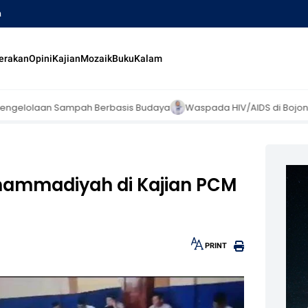
a
erakan
Opini
Kajian
Mozaik
Buku
Kalam
 Berbasis Budaya
Waspada HIV/AIDS di Bojonegoro: Ribuan Pasien
hammadiyah di Kajian PCM
PRINT
30px