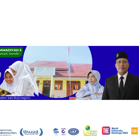
goro di SDN Prigi 1
Lahirnya PRI IPM Pertama
 Tingkatkan
ulian Siswa