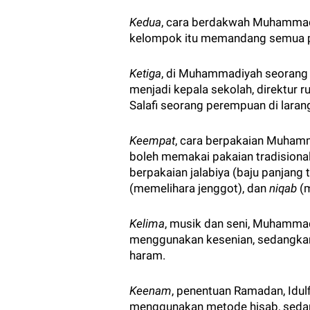
Kedua
, cara berdakwah Muhammad
kelompok itu memandang semua perb
Ketiga
, di Muhammadiyah seorang
menjadi kepala sekolah, direktur r
Salafi seorang perempuan di lara
Keempat
, cara berpakaian Muham
boleh memakai pakaian tradisional
berpakaian jalabiya (baju panjang 
(memelihara jenggot), dan
niqab
(m
Kelima
, musik dan seni, Muhamm
menggunakan kesenian, sedangkan 
haram.
Keenam
, penentuan Ramadan, Idul
menggunakan metode hisab, sedan