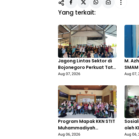
Yang terkait:
Jagong Lintas Sektor di
M. Azh
Bojonegoro Perkuat Tata
SMAM 
Kelola Pengelolaan
Raih J
Aug 07, 2026
Aug 07,
Sampah Berbasis Budaya
Catur
Keca
Program Mapak KKN STIT
Sosial
Muhammadiyah
oleh K
Bojonegoro: Edukasi
Muha
Aug 06, 2026
Aug 06,