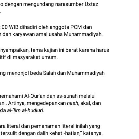
lyo dengan mengundang narasumber Ustaz
.
5:00 WIB dihadiri oleh anggota PCM dan
nan dan karyawan amal usaha Muhammadiyah.
yampaikan, tema kajian ini berat karena harus
sitif di masyarakat umum.
ng menonjol beda Salafi dan Muhammadiyah
mahami Al-Qur'an dan as-sunah melalui
fani. Artinya, mengedepankan
nash
, akal, dan
ada
al-‘ilm al-hudluri
.
 literal dan pemahaman literal inilah yang
ulit dengan dalih kehati-hatian,” katanya.