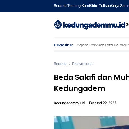
Beranda
Tentang Kami
Kirim Tulisan
Kerja Sam
G
ntas Sektor di Bojonegoro Perkuat Tata Kelola Pengelolaan Sampah
Headline:
Beranda
Persyarikatan
Beda Salafi dan Mu
Kedungadem
Kedungademmu.id
Februari 22, 2025
Font size:
12px