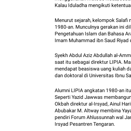
Kalau Iduladha mengikuti ketentua
Menurut sejarah, kelompok Salafi 
1980-an. Munculnya gerakan ini di
Pengetahuan Islam dan Bahasa Ara
Imam Muhammad ibn Saud Riyad di
Syekh Abdul Aziz Abdullah al-Amm
saat itu sebagai direktur LIPIA. M
mendapat beasiswa uang kuliah da
dan doktoral di Universitas Ibnu Sa
Alumni LIPIA angkatan 1980-an it
Seperti Yazid Jawwas membangun 
Okbah direktur al-Irsyad, Ainul Ha
Abubakar M. Altway membina Yayasa
pendiri Forum Ahlussunnah wal Jam
Irsyad Pesantren Tengaran.