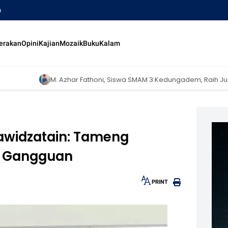
a
erakan
Opini
Kajian
Mozaik
Buku
Kalam
Azhar Fathoni, Siswa SMAM 3 Kedungadem, Raih Juara 1 Turnamen Ca
awidzatain: Tameng
la Gangguan
PRINT
30px