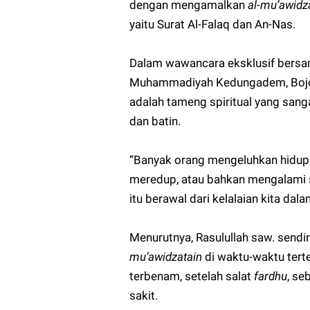
dengan mengamalkan
al-mu’awidz
yaitu Surat Al-Falaq dan An-Nas.
Dalam wawancara eksklusif bers
Muhammadiyah Kedungadem, Boj
adalah tameng spiritual yang sanga
dan batin.
“Banyak orang mengeluhkan hidupny
meredup, atau bahkan mengalami sa
itu berawal dari kelalaian kita dala
Menurutnya, Rasulullah saw. send
mu’awidzatain
di waktu-waktu terte
terbenam, setelah salat
fardhu
, se
sakit.