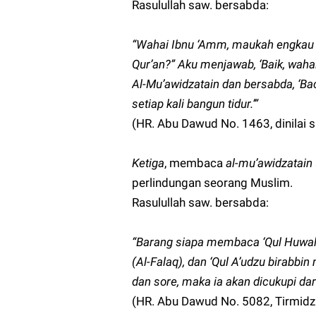
Rasulullah saw. bersabda:
“Wahai Ibnu ‘Amm, maukah engkau a
Qur’an?” Aku menjawab, ‘Baik, waha
Al-Mu’awidzatain dan bersabda, ‘Bac
setiap kali bangun tidur.’”
(HR. Abu Dawud No. 1463, dinilai sh
Ketiga
, membaca
al-mu’awidzatain
perlindungan seorang Muslim.
Rasulullah saw. bersabda:
“Barang siapa membaca ‘Qul Huwallah
(Al-Falaq), dan ‘Qul A’udzu birabbin
dan sore, maka ia akan dicukupi dar
(HR. Abu Dawud No. 5082, Tirmidzi N