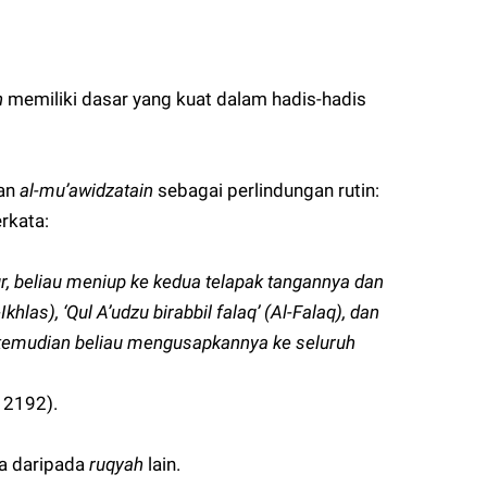
n
memiliki dasar yang kuat dalam hadis-hadis
kan
al-mu’awidzatain
sebagai perlindungan rutin:
erkata:
ur, beliau meniup ke kedua telapak tangannya dan
las), ‘Qul A’udzu birabbil falaq’ (Al-Falaq), dan
, kemudian beliau mengusapkannya ke seluruh
 2192).
ma daripada
ruqyah
lain.