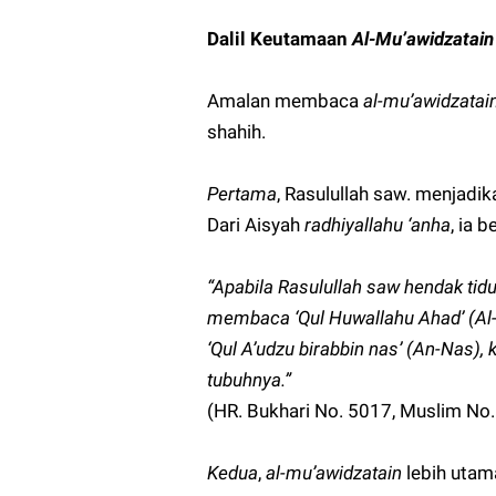
Dalil Keutamaan
Al-Mu’awidzatain
Amalan membaca
al-mu’awidzatai
shahih.
Pertama
, Rasulullah saw. menjadi
Dari Aisyah
radhiyallahu ‘anha
, ia b
“Apabila Rasulullah saw hendak tid
membaca ‘Qul Huwallahu Ahad’ (Al-Ikh
‘Qul A’udzu birabbin nas’ (An-Nas)
tubuhnya.”
(HR. Bukhari No. 5017, Muslim No.
Kedua
,
al-mu’awidzatain
lebih uta