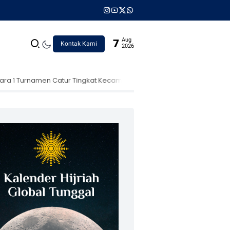
Aug
7
Kontak Kami
2026
tur Tingkat Kecamatan
Mahasiswa KKN STIT Muhammadiyah Bojonegor