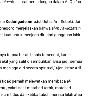
atain
—dua surat perlindungan dalam Al-Qur’an,
ama
Kedungademmu.id
, Ustaz Arif Subeki, dai
onegoro menjelaskan bahwa
al-mu’awidzatain
t kuat untuk menjaga diri dari gangguan lahir
a terasa berat, bisnis tersendat, karier
kit yang sulit disembuhkan. Bisa jadi, semua
m menjaga diri secara spiritual,” ujar Ustaz Arif.
iri tidak pernah melewatkan membaca
al-
ntu, yakni saat matahari terbit, matahari
belum tidur, dan ketika tubuh merasa lelah atau