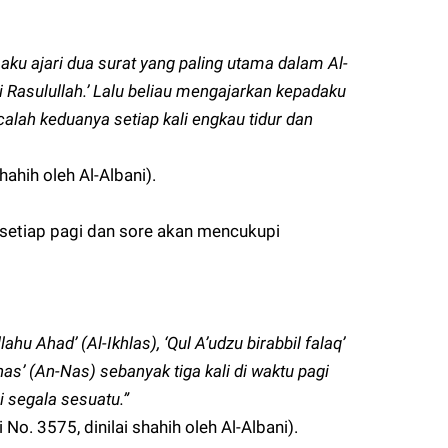
ku ajari dua surat yang paling utama dalam Al-
i Rasulullah.’ Lalu beliau mengajarkan kepadaku
alah keduanya setiap kali engkau tidur dan
ahih oleh Al-Albani).
setiap pagi dan sore akan mencukupi
u Ahad’ (Al-Ikhlas), ‘Qul A’udzu birabbil falaq’
 nas’ (An-Nas) sebanyak tiga kali di waktu pagi
i segala sesuatu.”
o. 3575, dinilai shahih oleh Al-Albani).