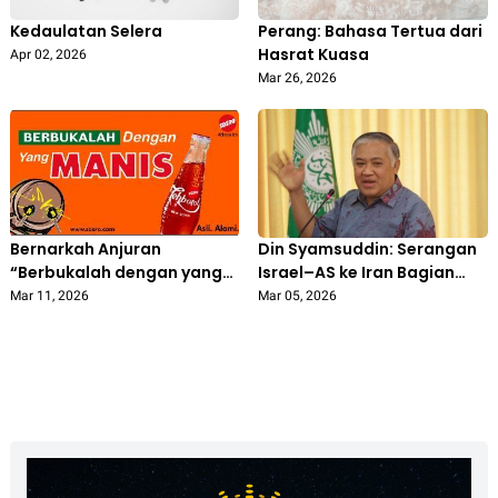
Kedaulatan Selera
Perang: Bahasa Tertua dari
Hasrat Kuasa
Apr 02, 2026
Mar 26, 2026
Bernarkah Anjuran
Din Syamsuddin: Serangan
“Berbukalah dengan yang
Israel–AS ke Iran Bagian
Manis” adalah Hadis Nabi?
dari Upaya Melumpuhkan
Mar 11, 2026
Mar 05, 2026
Pembela Palestina