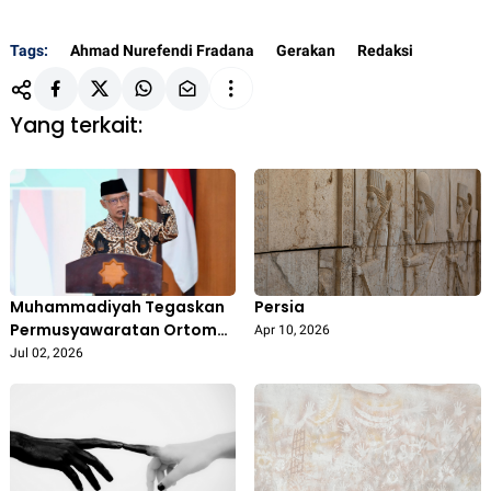
Tags:
Ahmad Nurefendi Fradana
Gerakan
Redaksi
Yang terkait:
Muhammadiyah Tegaskan
Persia
Permusyawaratan Ortom
Apr 10, 2026
Harus Bersih dari Politik
Jul 02, 2026
Transaksional, Utamakan
Integritas dan Marwah
Persyarikatan