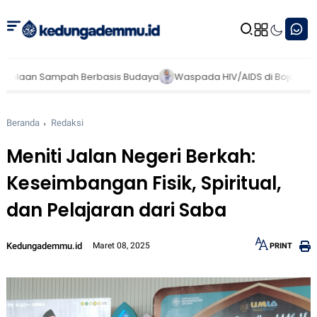
h Berbasis Budaya
Waspada HIV/AIDS di Bojonegoro: Ribuan Pasie
Beranda
Redaksi
Meniti Jalan Negeri Berkah:
Keseimbangan Fisik, Spiritual,
dan Pelajaran dari Saba
Kedungademmu.id
Maret 08, 2025
PRINT
12px
30px