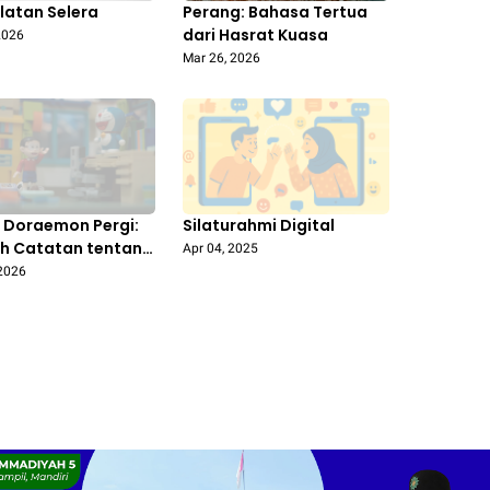
latan Selera
Perang: Bahasa Tertua
dari Hasrat Kuasa
2026
Mar 26, 2026
a Doraemon Pergi:
Silaturahmi Digital
h Catatan tentang
Apr 04, 2025
, Kenangan, dan
 2026
angan