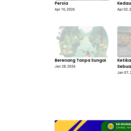
Persia
Kedau
Apr 10, 2026
Apr 02, 
Berenang Tanpa Sungai
Ketik
Sebua
Jan 28, 2026
Waktu
Jan 07,
Kehil