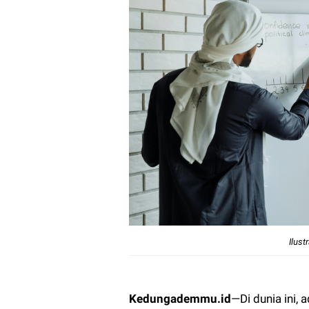
Ilus
Kedungademmu.id
—
Di dunia ini,