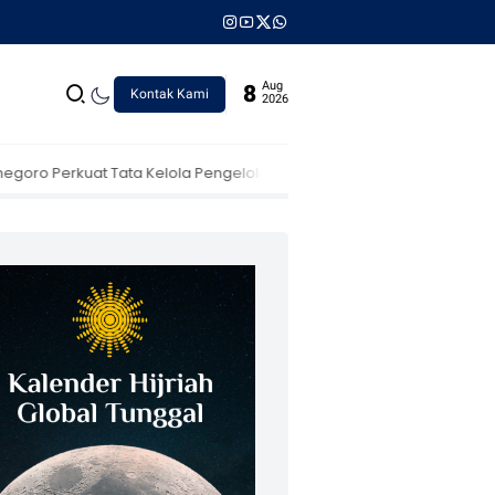
Aug
8
Kontak Kami
2026
basis Budaya
Waspada HIV/AIDS di Bojonegoro: Ribuan Pasien Jal