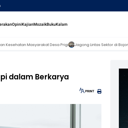
a
erakan
Opini
Kajian
Mozaik
Buku
Kalam
s Sektor di Bojonegoro Perkuat Tata Kelola Pengelolaan Sampah Ber
epi dalam Berkarya
PRINT
30px