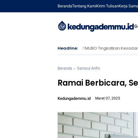
Beranda
Tentang Kami
Kirim Tulisan
Kerja Sam
G
atkan Kesadaran Kesehatan Masyarakat Desa Prigi
Headline:
Jagong Linta
Beranda
Samsul Arifin
Ramai Berbicara, S
Kedungademmu.id
Maret 07, 2025
Font size:
12px