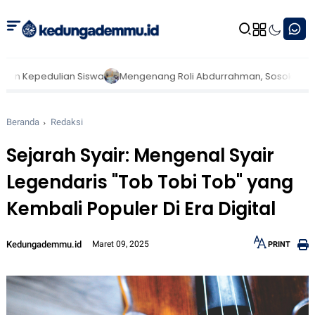
ian Siswa
Mengenang Roli Abdurrahman, Sosok Inspiratif di Balik La
Beranda
Redaksi
Sejarah Syair: Mengenal Syair
Legendaris "Tob Tobi Tob" yang
Kembali Populer Di Era Digital
Kedungademmu.id
Maret 09, 2025
PRINT
12px
30px