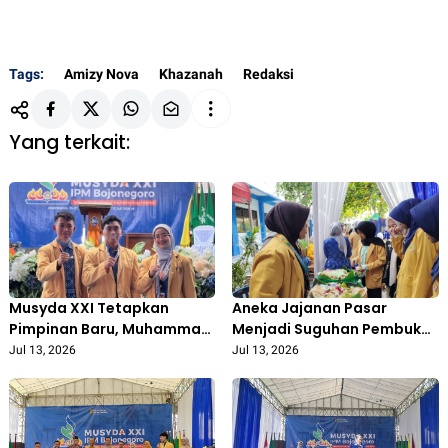
Tags:
Amizy Nova
Khazanah
Redaksi
Yang terkait:
Musyda XXI Tetapkan
Aneka Jajanan Pasar
Pimpinan Baru, Muhammad
Menjadi Suguhan Pembuka
Adam Firmansyah
Musyda XXI IPM Bojonegoro
Jul 13, 2026
Jul 13, 2026
Nahkodai PD IPM
Bojonegoro Periode 2026–
2028