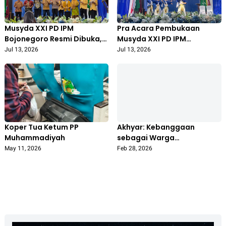
Musyda XXI PD IPM
Pra Acara Pembukaan
Bojonegoro Resmi Dibuka,
Musyda XXI PD IPM
Angkat Tema “Ta’awun IPM
Bojonegoro Diwarnai
Jul 13, 2026
Jul 13, 2026
Bojonegoro: Ing Ngarsa
Penampilan Seni dan
Sung Tulada”
Budaya
Koper Tua Ketum PP
Akhyar: Kebanggaan
Muhammadiyah
sebagai Warga
Muhammadiyah Harus
May 11, 2026
Feb 28, 2026
Diwujudkan