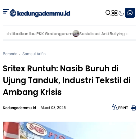
ngarum
Sosialisasi Anti Bullying oleh KKN STIT Muhammadiyah Bojo
Beranda
Samsul Arifin
Sritex Runtuh: Nasib Buruh di
Ujung Tanduk, Industri Tekstil di
Ambang Krisis
Kedungademmu.id
Maret 03, 2025
PRINT
12px
30px