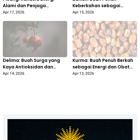
Alami dan Penjaga
Keberkahan sebagai
Kesehatan dalam
Sumber Kesehatan Alami
Apr 17, 2026
Apr 15, 2026
Konsep Ṭayyib
Delima: Buah Surga yang
Kurma: Buah Penuh Berkah
Kaya Antioksidan dan
sebagai Energi dan Obat
Metode Pengobatan Alami
Alami
Apr 14, 2026
Apr 13, 2026