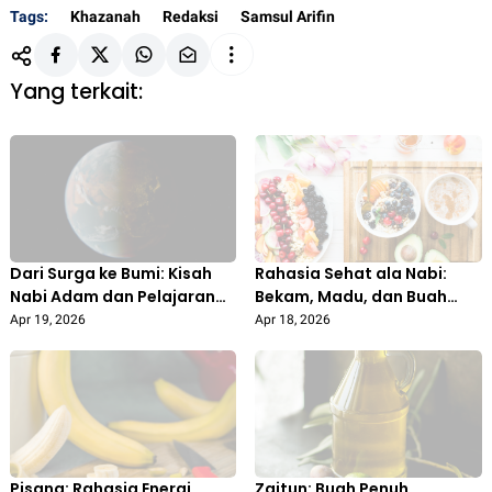
Tags:
Khazanah
Redaksi
Samsul Arifin
Yang terkait:
Dari Surga ke Bumi: Kisah
Rahasia Sehat ala Nabi:
Nabi Adam dan Pelajaran
Bekam, Madu, dan Buah
Abadi tentang Taubat
sebagai Tiga Pilar
Apr 19, 2026
Apr 18, 2026
Pengobatan Alami
Pisang: Rahasia Energi
Zaitun: Buah Penuh