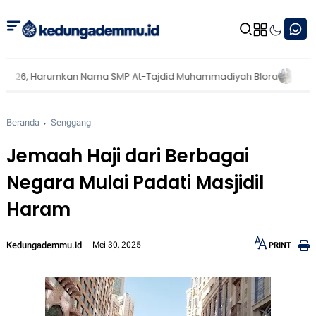
, Harumkan Nama SMP At-Tajdid Muhammadiyah Blora
Mahasiswa KKN
Beranda
Senggang
Jemaah Haji dari Berbagai
Negara Mulai Padati Masjidil
Haram
Kedungademmu.id
Mei 30, 2025
PRINT
12px
30px