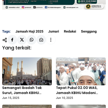
Tags:
Jamaah Haji 2025
Jumari
Redaksi
Senggang
Yang terkait:
Semangat Ibadah Tak
Tepat Pukul 02.00 WAS,
Surut, Jamaah KBIHU
Jamaah KBIHU Madani
Madani Bojonegoro Thawaf
Bojonegoro Laksanakan
Jun 15, 2025
Jun 10, 2025
Sunnah di Tengah
Thawaf Ifadhah dan Sa’i