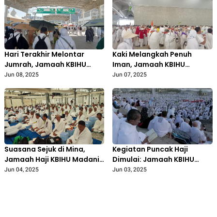
Kepadatan
dengan Khusyuk
Hari Terakhir Melontar
Kaki Melangkah Penuh
Jumrah, Jamaah KBIHU
Iman, Jamaah KBIHU
Madani Bojonegoro Tetap
Madani Bojonegoro Lontar
Jun 08, 2025
Jun 07, 2025
Semangat dan Khusyuk
Jumrah dengan Semangat!
Suasana Sejuk di Mina,
Kegiatan Puncak Haji
Jamaah Haji KBIHU Madani
Dimulai: Jamaah KBIHU
Bojonegoro Jalani Tarwiyah
Madani Bojonegoro Siap
Jun 04, 2025
Jun 03, 2025
dengan Khusyuk
Menuju Armuzna