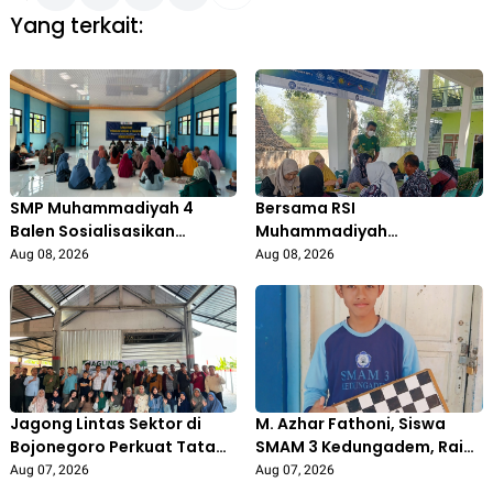
Yang terkait:
SMP Muhammadiyah 4
Bersama RSI
Balen Sosialisasikan
Muhammadiyah
Program Sekolah dan Gelar
Sumberrejo, KKN STITMUBO
Aug 08, 2026
Aug 08, 2026
Kajian Parenting untuk Wali
Tingkatkan Kesadaran
Murid
Kesehatan Masyarakat
Desa Prigi
Jagong Lintas Sektor di
M. Azhar Fathoni, Siswa
Bojonegoro Perkuat Tata
SMAM 3 Kedungadem, Raih
Kelola Pengelolaan
Juara 1 Turnamen Catur
Aug 07, 2026
Aug 07, 2026