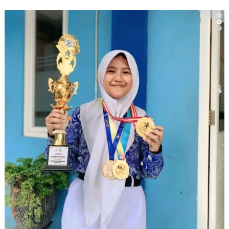
12px
30px