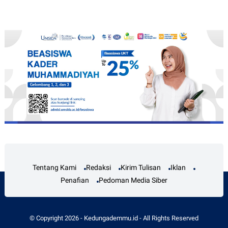
Tentang Kami
Redaksi
Kirim Tulisan
Iklan
Penafian
Pedoman Media Siber
© Copyright
2026
-
Kedungademmu.id
- All Rights Reserved