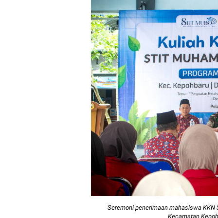
Font size:
12px
Seremoni penerimaan mahasiswa KKN S
Kecamatan Kepoh