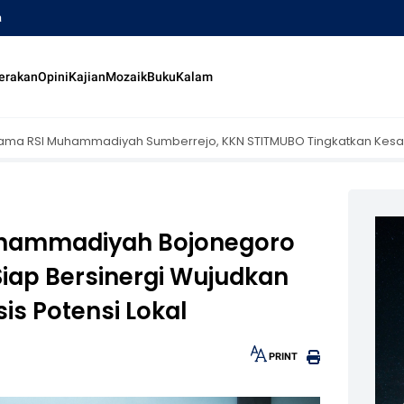
a
erakan
Opini
Kajian
Mozaik
Buku
Kalam
Sumberrejo, KKN STITMUBO Tingkatkan Kesadaran Kesehatan Masya
uhammadiyah Bojonegoro
Siap Bersinergi Wujudkan
is Potensi Lokal
PRINT