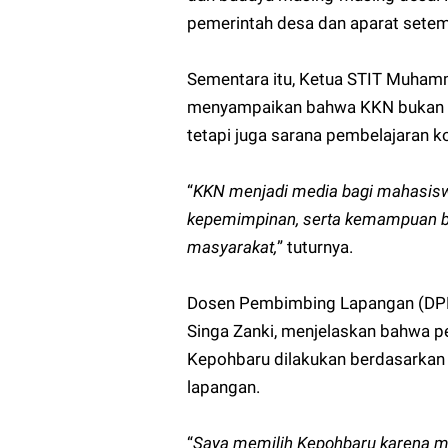
pemerintah desa dan aparat setem
Sementara itu, Ketua STIT Muhamm
menyampaikan bahwa KKN bukan s
tetapi juga sarana pembelajaran k
“
KKN menjadi media bagi mahasisw
kepemimpinan, serta kemampuan be
masyarakat,
” tuturnya.
Dosen Pembimbing Lapangan (DPL
Singa Zanki, menjelaskan bahwa
Kepohbaru dilakukan berdasarka
lapangan.
“
Saya memilih Kepohbaru karena m