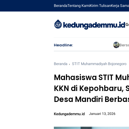
Beranda
Tentang Kami
Kirim Tulisan
Kerja Sam
G
Headline:
Bersama RSI Muhammadiyah 
Beranda
STIT Muhammadiyah Bojonegoro
Mahasiswa STIT M
KKN di Kepohbaru, 
Desa Mandiri Berbas
Kedungademmu.id
Januari 13, 2026