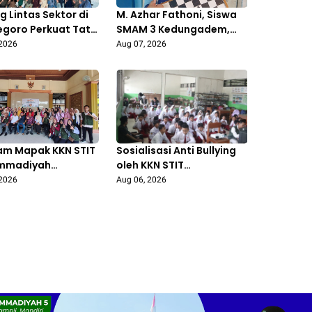
 Lintas Sektor di
M. Azhar Fathoni, Siswa
egoro Perkuat Tata
SMAM 3 Kedungadem,
a Pengelolaan
Raih Juara 1 Turnamen
 2026
Aug 07, 2026
h Berbasis Budaya
Catur Tingkat
Kecamatan
am Mapak KKN STIT
Sosialisasi Anti Bullying
mmadiyah
oleh KKN STIT
egoro: Edukasi
Muhammadiyah
 2026
Aug 06, 2026
lahan Sampah
Bojonegoro di SDN Prigi 1
an Ibu PKK
Kanor Tingkatkan
ngarum
Kepedulian Siswa