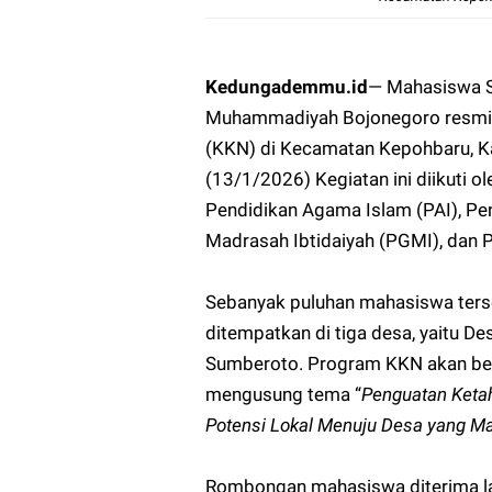
Kedungademmu.id
—
Mahasiswa Se
Muhammadiyah Bojonegoro resmi 
(KKN) di Kecamatan Kepohbaru, K
(13/1/2026) Kegiatan ini diikuti 
Pendidikan Agama Islam (PAI), Pe
Madrasah Ibtidaiyah (PGMI), dan P
Sebanyak puluhan mahasiswa terse
ditempatkan di tiga desa, yaitu D
Sumberoto. Program KKN akan ber
mengusung tema “
Penguatan Ketah
Potensi Lokal Menuju Desa yang Mand
Rombongan mahasiswa diterima la