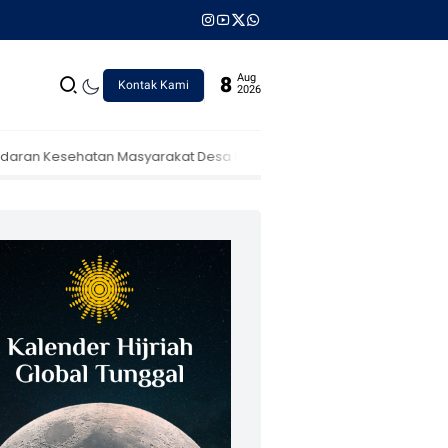
Aug
8
Kontak Kami
2026
rakat Desa Prigi
Jagong Lintas Sektor di Bojonegoro Perkuat Ta