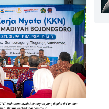
30px
TIT Muhammadiyah Bojonegoro yang digelar di Pendopo
baru (Istimewa/kedungademmu.id)