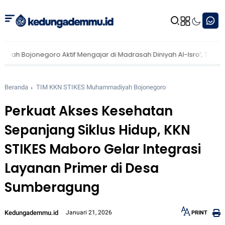
oro Aktif Mengajar di Madrasah Diniyah Al-Isro’, Tingkatkan Seman
Beranda
TIM KKN STIKES Muhammadiyah Bojonegoro
Perkuat Akses Kesehatan
Sepanjang Siklus Hidup, KKN
STIKES Maboro Gelar Integrasi
Layanan Primer di Desa
Sumberagung
Kedungademmu.id
Januari 21, 2026
PRINT