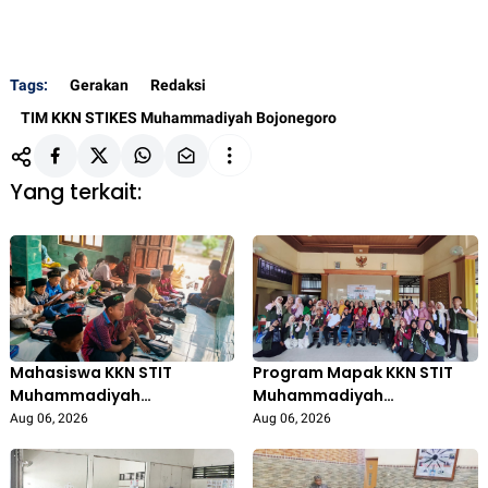
Tags:
Gerakan
Redaksi
TIM KKN STIKES Muhammadiyah Bojonegoro
Yang terkait:
Mahasiswa KKN STIT
Program Mapak KKN STIT
Muhammadiyah
Muhammadiyah
Bojonegoro Aktif Mengajar
Bojonegoro: Edukasi
Aug 06, 2026
Aug 06, 2026
di Madrasah Diniyah Al-
Pengolahan Sampah
Isro’, Tingkatkan Semangat
Libatkan Ibu PKK
Belajar Santri
Gedongarum