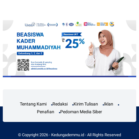
Tentang Kami
Redaksi
Kirim Tulisan
Iklan
Penafian
Pedoman Media Siber
© Copyright
2026
-
Kedungademmu.id
- All Rights Reserved