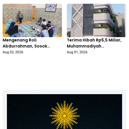
Pengolahan Sampah
Bojonegoro di SDN Prigi 1
Libatkan Ibu PKK
Kanor Tingkatkan
Gedongarum
Kepedulian Siswa
Mengenang Roli
Terima Hibah Rp5,5 Miliar,
Abdurrahman, Sosok
Muhammadiyah
Inspiratif di Balik Lahirnya
Bojonegoro Segera Bangun
Aug 02, 2026
Aug 01, 2026
PRI IPM Pertama
Kantor Pusat Representatif