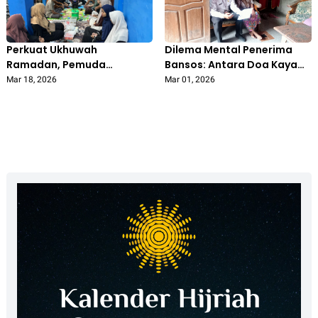
Perkuat Ukhuwah
Dilema Mental Penerima
Ramadan, Pemuda
Bansos: Antara Doa Kaya
Muhammadiyah dan
dan Harap Tetap Terdata
Mar 18, 2026
Mar 01, 2026
Nasyiatul Aisyiyah
Miskin
Balongcabe Gelar Buka
Bersama