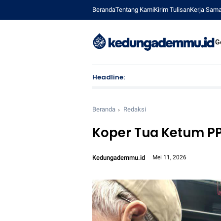
Beranda
Tentang Kami
Kirim Tulisan
Kerja Sam
G
Headline:
Mahasiswa K
Beranda
Redaksi
Koper Tua Ketum 
Kedungademmu.id
Mei 11, 2026
Font size:
12px