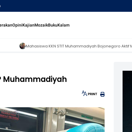
a
erakan
Opini
Kajian
Mozaik
Buku
Kalam
KN STIT Muhammadiyah Bojonegoro Aktif Mengajar di Madrasah Diniya
PP Muhammadiyah
PRINT
30px