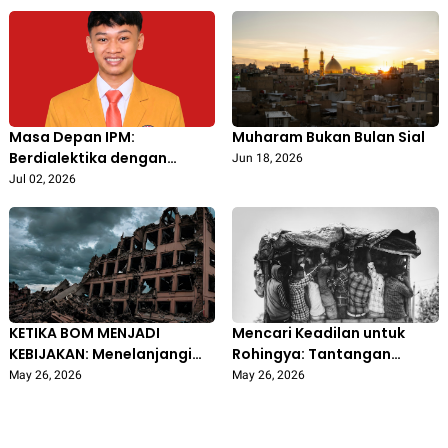
Dipercaya
Meluruskan Arah Kiblat
Secara Akurat
Masa Depan IPM:
Muharam Bukan Bulan Sial
Berdialektika dengan
Jun 18, 2026
Zaman Tanpa Kehilangan
Jul 02, 2026
Jati Diri
KETIKA BOM MENJADI
Mencari Keadilan untuk
KEBIJAKAN: Menelanjangi
Rohingya: Tantangan
Kejahatan Perang Ukraina–
Penegakan Hukum
May 26, 2026
May 26, 2026
Rusia di Bawah Sorotan
Humaniter Internasional
Hukum Humaniter
Internasional