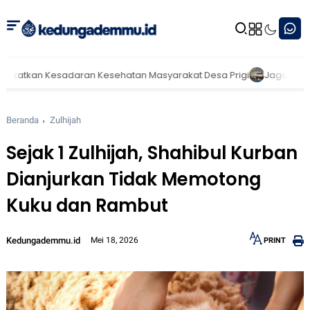
esadaran Kesehatan Masyarakat Desa Prigi
Jagong Lintas Sekto
Beranda
Zulhijah
Sejak 1 Zulhijah, Shahibul Kurban
Dianjurkan Tidak Memotong
Kuku dan Rambut
Kedungademmu.id
Mei 18, 2026
PRINT
12px
30px