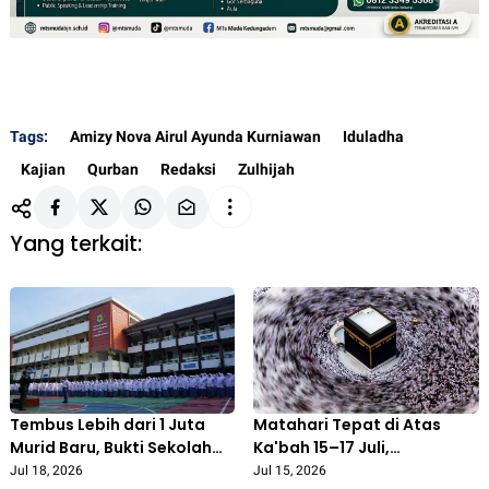
Tags:
Amizy Nova Airul Ayunda Kurniawan
Iduladha
Kajian
Qurban
Redaksi
Zulhijah
Yang terkait:
Tembus Lebih dari 1 Juta
Matahari Tepat di Atas
Murid Baru, Bukti Sekolah
Ka'bah 15–17 Juli,
Muhammadiyah Kian
Momentum Tepat
Jul 18, 2026
Jul 15, 2026