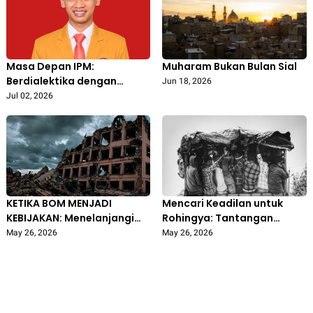
Masa Depan IPM:
Muharam Bukan Bulan Sial
Berdialektika dengan
Jun 18, 2026
Zaman Tanpa Kehilangan
Jul 02, 2026
Jati Diri
KETIKA BOM MENJADI
Mencari Keadilan untuk
KEBIJAKAN: Menelanjangi
Rohingya: Tantangan
Kejahatan Perang Ukraina–
Penegakan Hukum
May 26, 2026
May 26, 2026
Rusia di Bawah Sorotan
Humaniter Internasional
Hukum Humaniter
Internasional