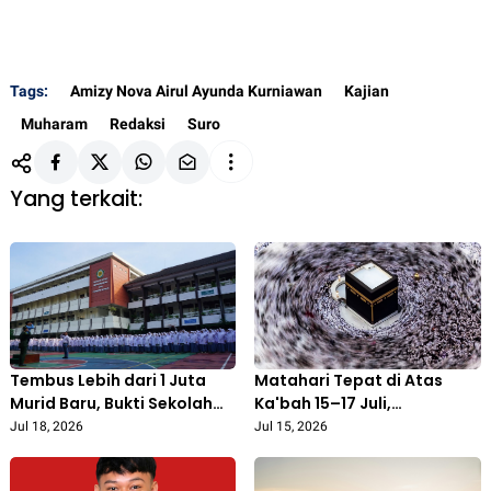
Tags:
Amizy Nova Airul Ayunda Kurniawan
Kajian
Muharam
Redaksi
Suro
Yang terkait:
Tembus Lebih dari 1 Juta
Matahari Tepat di Atas
Murid Baru, Bukti Sekolah
Ka'bah 15–17 Juli,
Muhammadiyah Kian
Momentum Tepat
Jul 18, 2026
Jul 15, 2026
Dipercaya
Meluruskan Arah Kiblat
Secara Akurat