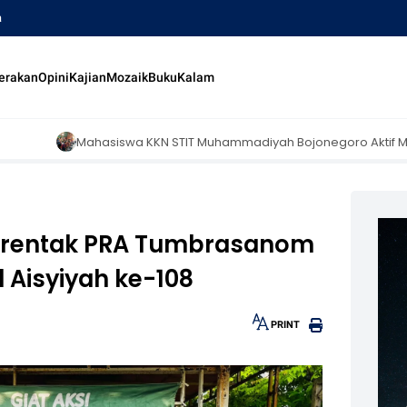
a
erakan
Opini
Kajian
Mozaik
Buku
Kalam
iswa KKN STIT Muhammadiyah Bojonegoro Aktif Mengajar di Madrasah 
erentak PRA Tumbrasanom
 Aisyiyah ke-108
PRINT
30px