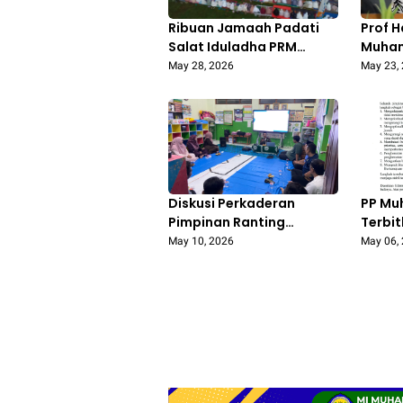
Ribuan Jamaah Padati
Prof H
Salat Iduladha PRM
Muha
Drajat 1 Baureno, 11 Ekor
Kehil
May 28, 2026
May 23,
Sapi Kurban Dibagikan
dan Pe
kepada Warga
Berke
Diskusi Perkaderan
PP M
Pimpinan Ranting
Terbi
Pemuda Muhammadiyah
Efisie
May 10, 2026
May 06,
Balongcabe Perkuat Akar
Buday
Rumput Gerakan Dakwah