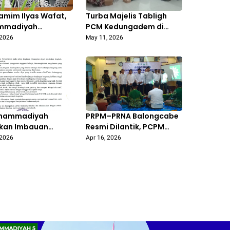
amim Ilyas Wafat,
Turba Majelis Tabligh
mmadiyah
PCM Kedungadem di
angan Ulama Teduh
Tumbrassanom, Ustaz
 2026
May 11, 2026
mikir Islam
Muhammad Amrozi Ajak
majuan
Jamaah Perkuat Ibadah
dan Amal Saleh
uhammadiyah
PRPM–PRNA Balongcabe
tkan Imbauan
Resmi Dilantik, PCPM
nsi Organisasi dan
Kedungadem Tekankan
 2026
Apr 16, 2026
a Hidup Hemat
Sinergi dan Gerak Nyata
Kader