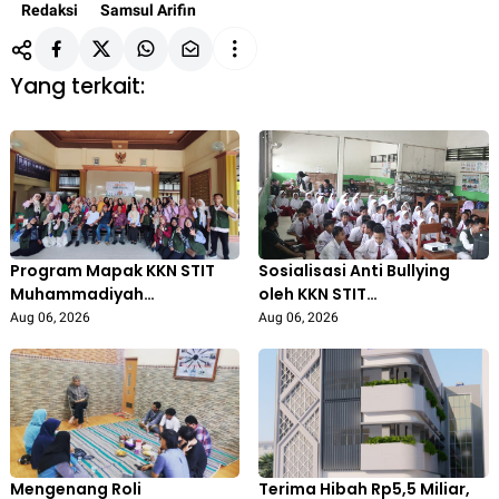
Redaksi
Samsul Arifin
Yang terkait:
Program Mapak KKN STIT
Sosialisasi Anti Bullying
Muhammadiyah
oleh KKN STIT
Bojonegoro: Edukasi
Muhammadiyah
Aug 06, 2026
Aug 06, 2026
Pengolahan Sampah
Bojonegoro di SDN Prigi 1
Libatkan Ibu PKK
Kanor Tingkatkan
Gedongarum
Kepedulian Siswa
Mengenang Roli
Terima Hibah Rp5,5 Miliar,