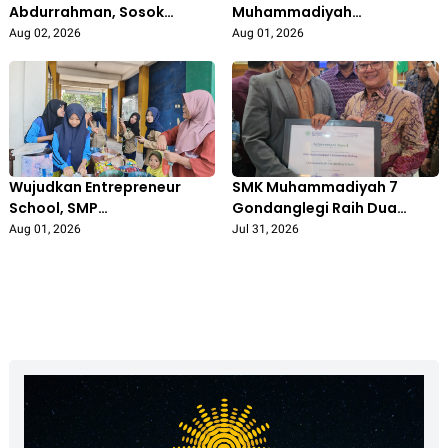
Abdurrahman, Sosok
Muhammadiyah
Inspiratif di Balik Lahirnya
Bojonegoro Segera Bangun
Aug 02, 2026
Aug 01, 2026
PRI IPM Pertama
Kantor Pusat Representatif
Wujudkan Entrepreneur
SMK Muhammadiyah 7
School, SMP
Gondanglegi Raih Dua
Muhammadiyah 5
Penghargaan Pendidikan,
Aug 01, 2026
Jul 31, 2026
Kedungadem Gelar Market
Bukti Konsistensi Hadirkan
Day untuk Asah Jiwa
Sekolah Vokasi Unggul
Wirausaha Siswa