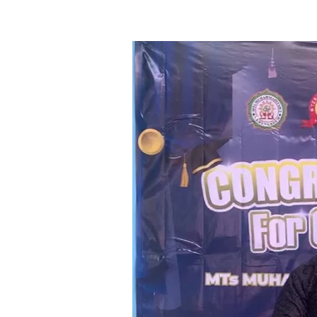
Font size:
12px