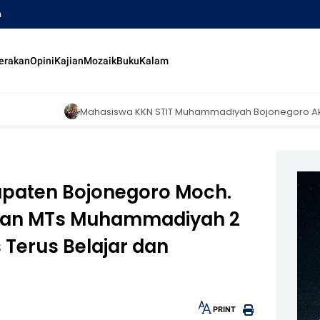
a
erakan
Opini
Kajian
Mozaik
Buku
Kalam
iswa KKN STIT Muhammadiyah Bojonegoro Aktif Mengajar di Madrasah 
paten Bojonegoro Moch.
usan MTs Muhammadiyah 2
Terus Belajar dan
PRINT