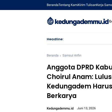
Beranda
Tentang Kami
Kirim Tulisan
Kerja Sam
G
Headline:
Mahas
Beranda
Samsul Arifin
Anggota DPRD Kabu
Choirul Anam: Lul
Kedungadem Harus 
Berkarya
Kedungademmu.id
Juni 13, 2026