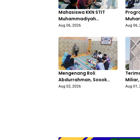
Mahasiswa KKN STIT
Progr
Muhammadiyah
Muha
Bojonegoro Aktif
Bojon
Aug 06, 2026
Aug 06,
Mengajar di Madrasah
Pengo
Diniyah Al-Isro’,
Libatk
Tingkatkan Semangat
Gedo
Belajar Santri
Mengenang Roli
Terim
Abdurrahman, Sosok
Milia
Inspiratif di Balik
Bojon
Aug 02, 2026
Aug 01,
Lahirnya PRI IPM Pertama
Bangu
Repre