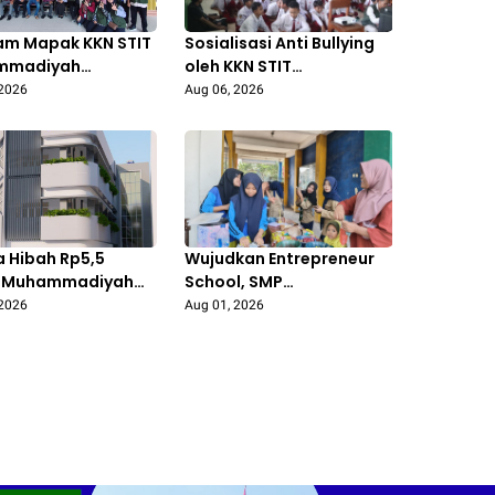
am Mapak KKN STIT
Sosialisasi Anti Bullying
mmadiyah
oleh KKN STIT
egoro: Edukasi
Muhammadiyah
 2026
Aug 06, 2026
lahan Sampah
Bojonegoro di SDN Prigi 1
an Ibu PKK
Kanor Tingkatkan
ngarum
Kepedulian Siswa
a Hibah Rp5,5
Wujudkan Entrepreneur
r, Muhammadiyah
School, SMP
egoro Segera
Muhammadiyah 5
 2026
Aug 01, 2026
n Kantor Pusat
Kedungadem Gelar
sentatif
Market Day untuk Asah
Jiwa Wirausaha Siswa