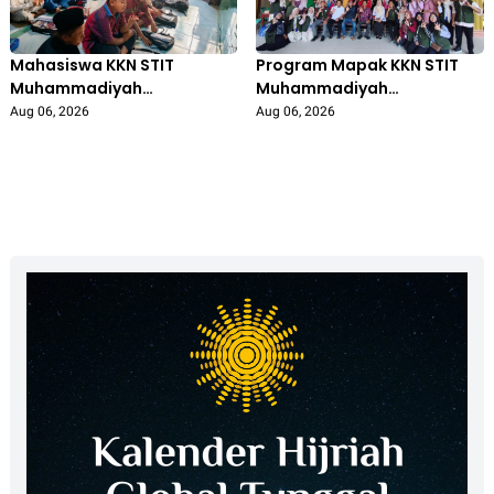
Mahasiswa KKN STIT
Program Mapak KKN STIT
Muhammadiyah
Muhammadiyah
Bojonegoro Aktif Mengajar
Bojonegoro: Edukasi
Aug 06, 2026
Aug 06, 2026
di Madrasah Diniyah Al-
Pengolahan Sampah
Isro’, Tingkatkan Semangat
Libatkan Ibu PKK
Belajar Santri
Gedongarum