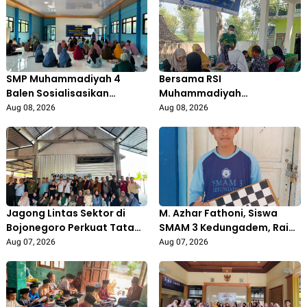
SMP Muhammadiyah 4
Bersama RSI
Balen Sosialisasikan
Muhammadiyah
Program Sekolah dan Gelar
Sumberrejo, KKN STITMUBO
Aug 08, 2026
Aug 08, 2026
Kajian Parenting untuk Wali
Tingkatkan Kesadaran
Murid
Kesehatan Masyarakat
Desa Prigi
Jagong Lintas Sektor di
M. Azhar Fathoni, Siswa
Bojonegoro Perkuat Tata
SMAM 3 Kedungadem, Raih
Kelola Pengelolaan
Juara 1 Turnamen Catur
Aug 07, 2026
Aug 07, 2026
Sampah Berbasis Budaya
Tingkat Kecamatan