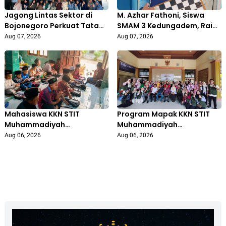
Jagong Lintas Sektor di
M. Azhar Fathoni, Siswa
Bojonegoro Perkuat Tata
SMAM 3 Kedungadem, Raih
Kelola Pengelolaan
Juara 1 Turnamen Catur
Aug 07, 2026
Aug 07, 2026
Sampah Berbasis Budaya
Tingkat Kecamatan
Mahasiswa KKN STIT
Program Mapak KKN STIT
Muhammadiyah
Muhammadiyah
Bojonegoro Aktif Mengajar
Bojonegoro: Edukasi
Aug 06, 2026
Aug 06, 2026
di Madrasah Diniyah Al-
Pengolahan Sampah
Isro’, Tingkatkan Semangat
Libatkan Ibu PKK
Belajar Santri
Gedongarum