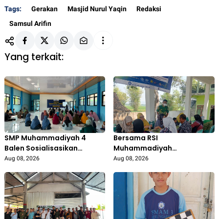
Tags:
Gerakan
Masjid Nurul Yaqin
Redaksi
Samsul Arifin
Yang terkait:
SMP Muhammadiyah 4
Bersama RSI
Balen Sosialisasikan
Muhammadiyah
Program Sekolah dan Gelar
Sumberrejo, KKN STITMUBO
Aug 08, 2026
Aug 08, 2026
Kajian Parenting untuk Wali
Tingkatkan Kesadaran
Murid
Kesehatan Masyarakat
Desa Prigi