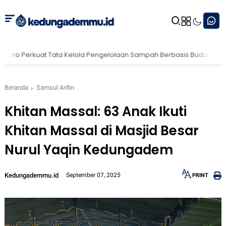
rkuat Tata Kelola Pengelolaan Sampah Berbasis Budaya
Waspada H
Beranda
Samsul Arifin
Khitan Massal: 63 Anak Ikuti
Khitan Massal di Masjid Besar
Nurul Yaqin Kedungadem
Kedungademmu.id
September 07, 2025
PRINT
12px
30px