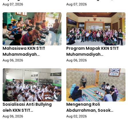
Kelola Pengelolaan
Juara 1 Turnamen Catur
Aug 07, 2026
Aug 07, 2026
Sampah Berbasis Budaya
Tingkat Kecamatan
Mahasiswa KKN STIT
Program Mapak KKN STIT
Muhammadiyah
Muhammadiyah
Bojonegoro Aktif Mengajar
Bojonegoro: Edukasi
Aug 06, 2026
Aug 06, 2026
di Madrasah Diniyah Al-
Pengolahan Sampah
Isro’, Tingkatkan Semangat
Libatkan Ibu PKK
Belajar Santri
Gedongarum
Sosialisasi Anti Bullying
Mengenang Roli
oleh KKN STIT
Abdurrahman, Sosok
Muhammadiyah
Inspiratif di Balik Lahirnya
Aug 06, 2026
Aug 02, 2026
Bojonegoro di SDN Prigi 1
PRI IPM Pertama