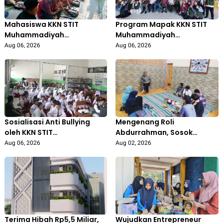
Mahasiswa KKN STIT
Program Mapak KKN STIT
Muhammadiyah
Muhammadiyah
Bojonegoro Aktif Mengajar
Bojonegoro: Edukasi
Aug 06, 2026
Aug 06, 2026
di Madrasah Diniyah Al-
Pengolahan Sampah
Isro’, Tingkatkan Semangat
Libatkan Ibu PKK
Belajar Santri
Gedongarum
Sosialisasi Anti Bullying
Mengenang Roli
oleh KKN STIT
Abdurrahman, Sosok
Muhammadiyah
Inspiratif di Balik Lahirnya
Aug 06, 2026
Aug 02, 2026
Bojonegoro di SDN Prigi 1
PRI IPM Pertama
Kanor Tingkatkan
Kepedulian Siswa
Terima Hibah Rp5,5 Miliar,
Wujudkan Entrepreneur