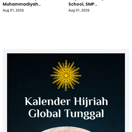
Muhammadiyah
School, SMP
Bojonegoro Segera Bangun
Muhammadiyah 5
Aug 01, 2026
Aug 01, 2026
Kantor Pusat Representatif
Kedungadem Gelar Market
Day untuk Asah Jiwa
Wirausaha Siswa