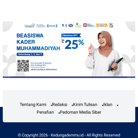
Tentang Kami
Redaksi
Kirim Tulisan
Iklan
Penafian
Pedoman Media Siber
© Copyright
2026
-
Kedungademmu.id
- All Rights Reserved