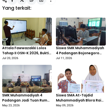
Yang terkait:
Attala Fawwazakki Lolos
Siswa SMK Muhammadiyah
Tahap II OSN-K 2026, Bukti
4 Padangan Bojonegoro
Semangat Berprestasi
Tembus OSN Matematika
Jul 20, 2026
Jul 11, 2026
Siswa SMP At-Tajdid Cepu
Tingkat Provinsi, Adam
Aqila Ukir Prestasi
Gemilang
SMK Muhammadiyah 4
Siswa SMA At-Tajdid
Padangan Jadi Tuan Rumah
Muhammadiyah Blora Raih
Literasi Digital EMCL, Siswa
Prestasi di Ajang FLS3N
May 23, 2026
May 09, 2026