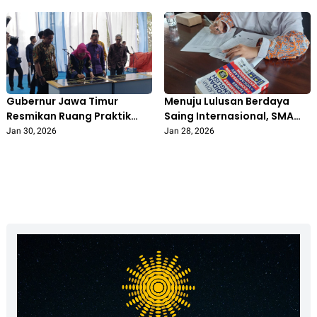
Diajak Bijak Bermedia
Kabupaten 2026
Sosial
Gubernur Jawa Timur
Menuju Lulusan Berdaya
Resmikan Ruang Praktik
Saing Internasional, SMA
Siswa TKR Berstandar
At-Tajdid Muhammadiyah
Jan 30, 2026
Jan 28, 2026
Nasional di SMK
Blora Gelar TOEFL
Muhammadiyah 4
Prediction
Padangan